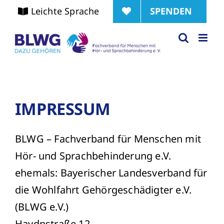
Zum
SPENDEN
Leichte Sprache
Inhalt
springen
IMPRESSUM
BLWG – Fachverband für Menschen mit
Hör- und Sprachbehinderung e.V.
ehemals: Bayerischer Landesverband für
die Wohlfahrt Gehörgeschädigter e.V.
(BLWG e.V.)
Haydnstraße 12