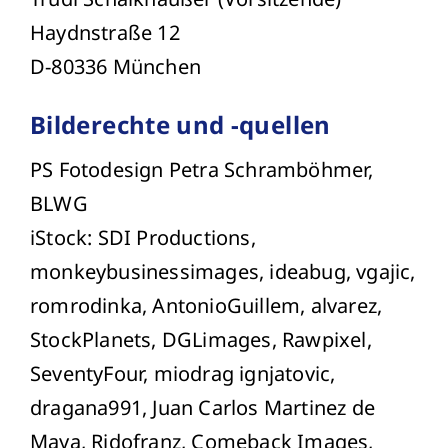
Haydnstraße 12
D-80336 München
Bilderechte und -quellen
PS Fotodesign Petra Schramböhmer,
BLWG
iStock: SDI Productions,
monkeybusinessimages, ideabug, vgajic,
romrodinka, AntonioGuillem, alvarez,
StockPlanets, DGLimages, Rawpixel,
SeventyFour, miodrag ignjatovic,
dragana991, Juan Carlos Martinez de
Maya, Ridofranz, Comeback Images,