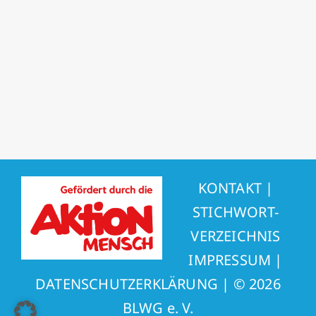
KONTAKT
|
STICHWORT-
VERZEICHNIS
IMPRESSUM
|
DATENSCHUTZERKLÄRUNG
| ©
2026
BLWG e. V.